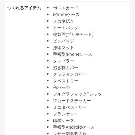
つくれるアイテム
ポストカード
iPhoneケース
メガネ拭き
トートバッグ
複製画(プリモアート)
ピンバッジ
捺印マット
手帳型iPhoneケース
タンブラー
抱き枕カバー
クッションカバー
タペストリー
缶バッジ
フルグラフィックTシャツ
ICカードステッカー
ミニタペストリー
ブランケット
印鑑ケース
手帳型Androidケース
レザー製名刺入れ