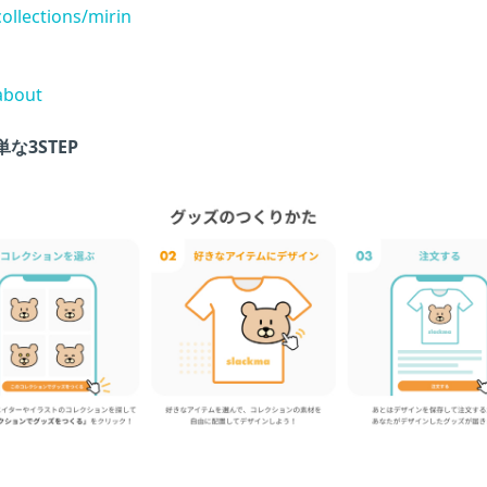
collections/mirin
/about
3STEP