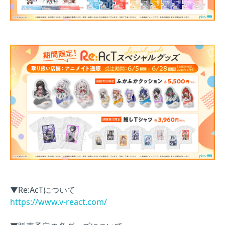
▼Re:AcTについて
https://www.v-react.com/