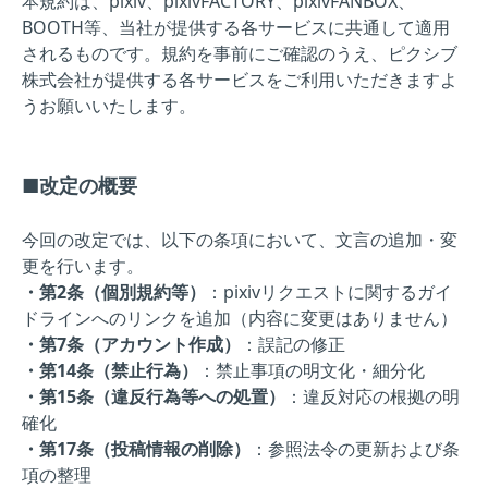
本規約は、pixiv、pixivFACTORY、pixivFANBOX、
BOOTH等、当社が提供する各サービスに共通して適用
されるものです。規約を事前にご確認のうえ、ピクシブ
株式会社が提供する各サービスをご利用いただきますよ
うお願いいたします。
■改定の概要
今回の改定では、以下の条項において、文言の追加・変
更を行います。
・第2条（個別規約等）
：pixivリクエストに関するガイ
ドラインへのリンクを追加（内容に変更はありません）
・第7条（アカウント作成）
：誤記の修正
・第14条（禁止行為）
：禁止事項の明文化・細分化
・第15条（違反行為等への処置）
：違反対応の根拠の明
確化
・第17条（投稿情報の削除）
：参照法令の更新および条
項の整理