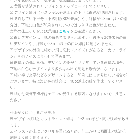
背景が透過されたデザインをアップロードしてください。
デザイン部分（不透明度30%以上）の下地に白色が印刷されます。
透過している部分（不透明度30%未満）や、線幅が0.3mm以下の部
分は、下地に白色が印刷されないのではっきりと色が出ません。
実際の仕上がりおよび詳細は
こちら
をご確認ください。
白いデザインは下地の白色で表現されます。不透明度30%未満の白
いデザインや、線幅が0.3mm以下の白い線は印刷されません。
デザインの外側に細かい消し忘れ（ノイズ）があると、カットライ
ンがそのノイズに合わせて歪みます。
解像度の低い画像、デザインの淵がギザギザしている画像の場合、
下地の白色がデザインより多少はみ出て見える場合がございます。
細い線で文字などをデザインすると、印刷にはっきり出ない場合が
ございます。特に淡い色の場合は、10pt以上の線で作成してくださ
い。
細かな幾何学模様はモアレの発生する原因になりますのでご注意く
ださい。
仕上がりにおける注意事項
デザイン領域とカットラインの幅は、1~2mmほどの間で誤差があり
ます。
イラストの上にアクリルを重ねるため、仕上がりは画面上や紙の印
刷物より薄く見えます。