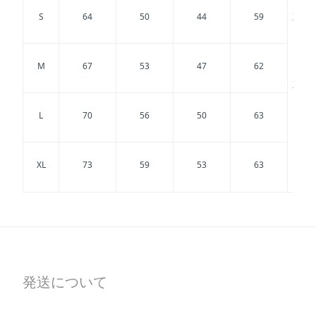
S
64
50
44
59
正面
27
M
67
53
47
62
正面
L
70
56
50
63
10
背
XL
73
59
53
63
25
発送について