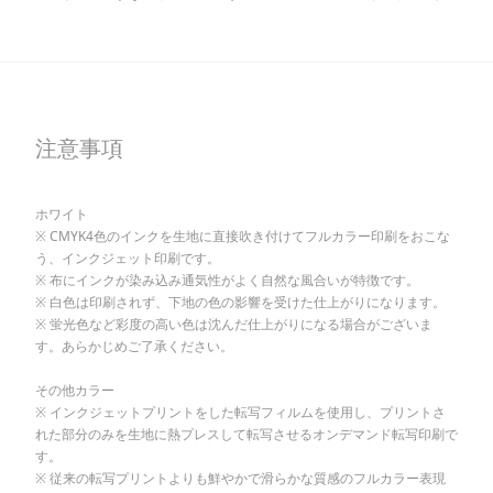
注意事項
ホワイト
※ CMYK4色のインクを生地に直接吹き付けてフルカラー印刷をおこな
う、インクジェット印刷です。
※ 布にインクが染み込み通気性がよく自然な風合いが特徴です。
※ 白色は印刷されず、下地の色の影響を受けた仕上がりになります。
※ 蛍光色など彩度の高い色は沈んだ仕上がりになる場合がございま
す。あらかじめご了承ください。
その他カラー
※ インクジェットプリントをした転写フィルムを使用し、プリントさ
れた部分のみを生地に熱プレスして転写させるオンデマンド転写印刷で
す。
※ 従来の転写プリントよりも鮮やかで滑らかな質感のフルカラー表現