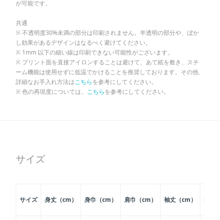
が可能です。
共通
※ 不透明度30%未満の部分は印刷されません。半透明の部分や、ぼか
し効果があるデザインはなるべく避けてください。
※ 1mm 以下の細い線は印刷できない可能性がございます。
※ プリント面を直接アイロンすることは避けて、あて紙を敷き、スチ
ーム機能は使用せずに低温でかけることを推奨しております。その他、
詳細なお手入れ方法は
こちら
を参考にしてください。
※ 色の再現度については、
こちら
を参考にしてください。
サイズ
サイズ
身丈（cm）
身巾（cm）
肩巾（cm）
袖丈（cm）
印刷