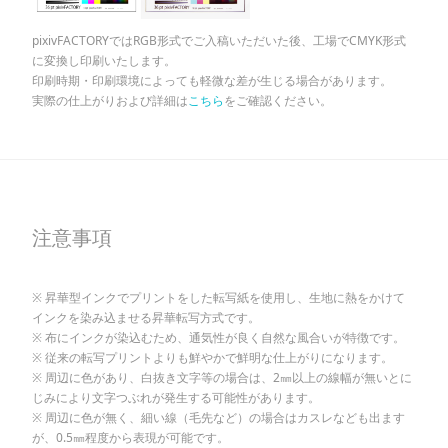
pixivFACTORYではRGB形式でご入稿いただいた後、工場でCMYK形式
に変換し印刷いたします。
印刷時期・印刷環境によっても軽微な差が生じる場合があります。
実際の仕上がりおよび詳細は
こちら
をご確認ください。
注意事項
昇華型インクでプリントをした転写紙を使用し、生地に熱をかけて
インクを染み込ませる昇華転写方式です。
布にインクが染込むため、通気性が良く自然な風合いが特徴です。
従来の転写プリントよりも鮮やかで鮮明な仕上がりになります。
周辺に色があり、白抜き文字等の場合は、2㎜以上の線幅が無いとに
じみにより文字つぶれが発生する可能性があります。
周辺に色が無く、細い線（毛先など）の場合はカスレなども出ます
が、0.5㎜程度から表現が可能です。