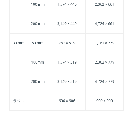
100 mm
1,574 × 440
2,362 × 661
200 mm
3,149 × 440
4,724 × 661
30 mm
50 mm
787 × 519
1,181 × 779
100mm
1,574 × 519
2,362 × 779
200 mm
3,149 × 519
4,724 × 779
ラベル
-
606 × 606
909 × 909