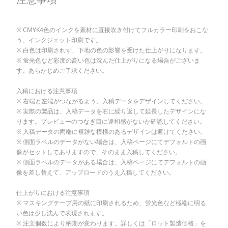
CMYK4色のインクを素材に直接吹き付けてフルカラー印刷をおこな
う、インクジェット印刷です。
白色は印刷されず、下地の色の影響を受けた仕上がりになります。
蛍光色など彩度の高い色は沈んだ仕上がりになる場合がございま
す。あらかじめご了承ください。
入稿における注意事項
右端と左端がつながるよう、入稿データをデザインしてください。
実際の製品は、入稿データを右に繰り返して延長したデザインにな
ります。プレビューのつなぎ目に違和感がないか確認してください。
入稿データの両端に複雑な模様のあるデザインは避けてください。
側面ラベルのデータがない場合は、入稿ページにてデフォルトの画
像がセットしてありますので、そのまま入稿してください。
側面ラベルのデータがある場合は、入稿ページにてデフォルトの画
像を差し替えて、アップロードのうえ入稿してください。
仕上がりにおける注意事項
マスキングテープ用の紙に印刷されるため、蛍光色など極端に明る
い色は少し沈んで表現されます。
注文個数により納期が変わります。詳しくは「ロット製造価格」を