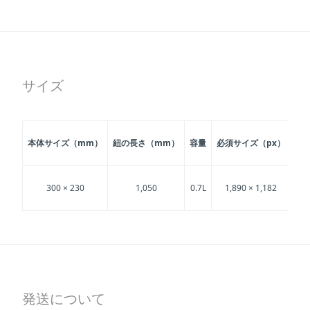
サイズ
本体サイズ（mm）
紐の長さ（mm）
容量
必須サイズ（px）
推
300 × 230
1,050
0.7L
1,890 × 1,182
1
発送について