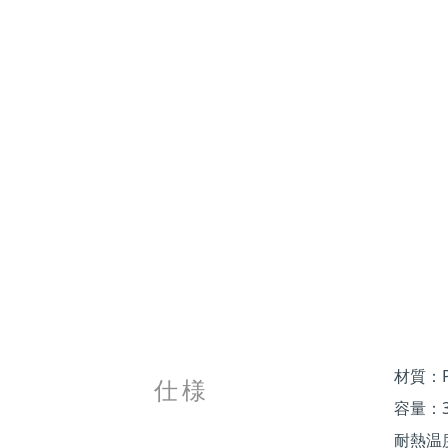
材質：PP
仕様
容量：3
耐熱温