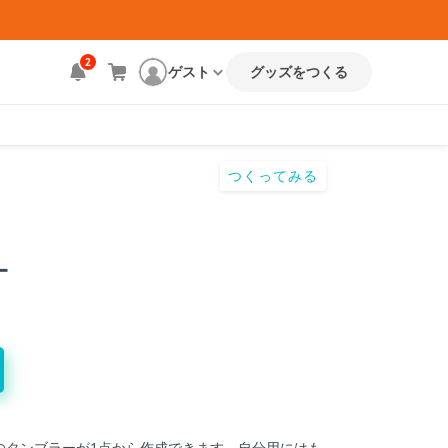
ト
2
ゲスト
グッズをつくる
つくってみる
ー
のタンブラーが1点から作成できます。自分用にはも