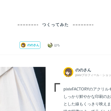
つくってみた
ののさん
はち
ののさん
pixivプロフィール
ショ
pixivFACTORYのア
しっかり鮮やかな印刷のお
とした線もくっきり映えま