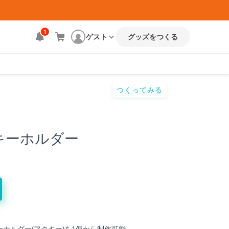
ト
1
ゲスト
グッズをつくる
つくってみる
キーホルダー
ホルダー(アクキー)を1個から制作可能。