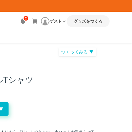
ト
2
ゲスト
グッズをつくる
つくってみる ▼
ルTシャツ
▼
 1 枚からプリントできます。小ロットや手作りのT